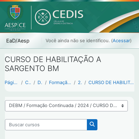
Ir para o conteúdo principal
EaD/Aesp
Você ainda não se identificou. (
Acessar
)
CURSO DE HABILITAÇÃO A
SARGENTO BM
Página inicial
Cursos
DEBM
Formação Continuada
2024
CURSO DE HABILITAÇÃO A SARGENTO BM
Categorias de Cursos
Buscar cursos
Buscar cursos