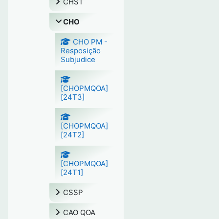
CHST
CHO
CHO PM -
Resposição
Subjudice
[CHOPMQOA]
[24T3]
[CHOPMQOA]
[24T2]
[CHOPMQOA]
[24T1]
CSSP
CAO QOA