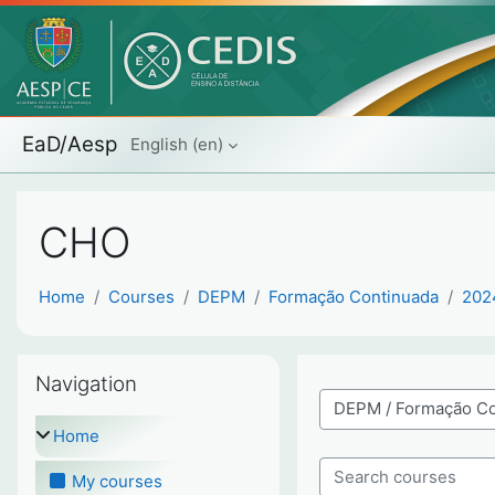
Skip to main content
EaD/Aesp
English ‎(en)‎
CHO
Home
Courses
DEPM
Formação Continuada
202
Skip Navigation
Navigation
Course categories
Home
My courses
Search courses