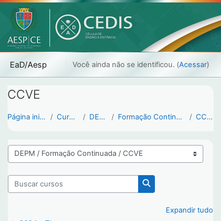
Ir para o conteúdo principal
EaD/Aesp
Você ainda não se identificou. (
Acessar
)
CCVE
Página inicial
Cursos
DEPM
Formação Continuada
CCVE
Categorias de Cursos
Buscar cursos
Buscar cursos
Expandir tudo