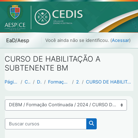
Ir para o conteúdo principal
EaD/Aesp
Você ainda não se identificou. (
Acessar
)
CURSO DE HABILITAÇÃO A
SUBTENENTE BM
Página inicial
Cursos
DEBM
Formação Continuada
2024
CURSO DE HABILITAÇÃO A SUBTENENTE BM
Categorias de Cursos
Buscar cursos
Buscar cursos