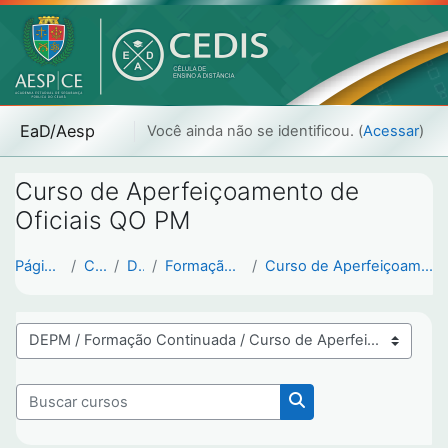
Ir para o conteúdo principal
EaD/Aesp
Você ainda não se identificou. (
Acessar
)
Curso de Aperfeiçoamento de
Oficiais QO PM
Página inicial
Cursos
DEPM
Formação Continuada
Curso de Aperfeiçoamento de Oficiais QO PM
Categorias de Cursos
Buscar cursos
Buscar cursos