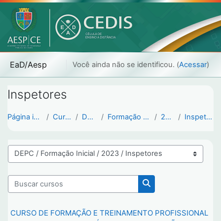
Ir para o conteúdo principal
EaD/Aesp
Você ainda não se identificou. (
Acessar
)
Inspetores
Página inicial
Cursos
DEPC
Formação Inicial
2023
Inspetores
Categorias de Cursos
Buscar cursos
Buscar cursos
CURSO DE FORMAÇÃO E TREINAMENTO PROFISSIONAL