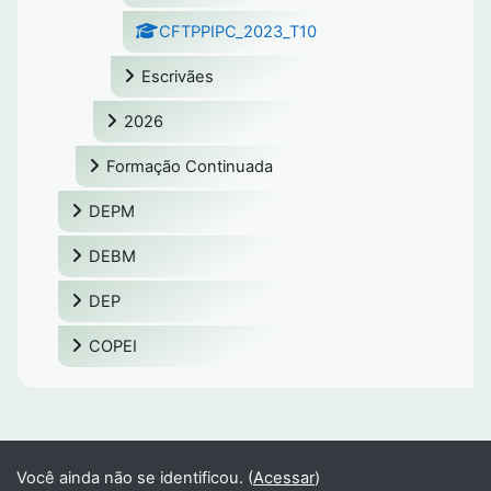
CFTPPIPC_2023_T10
Escrivães
2026
Formação Continuada
DEPM
DEBM
DEP
COPEI
Você ainda não se identificou. (
Acessar
)