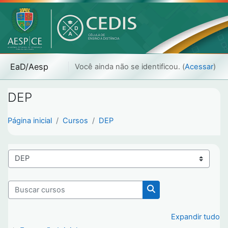
Ir para o conteúdo principal
EaD/Aesp
Você ainda não se identificou. (
Acessar
)
DEP
Página inicial
Cursos
DEP
Categorias de Cursos
Buscar cursos
Buscar cursos
Expandir tudo