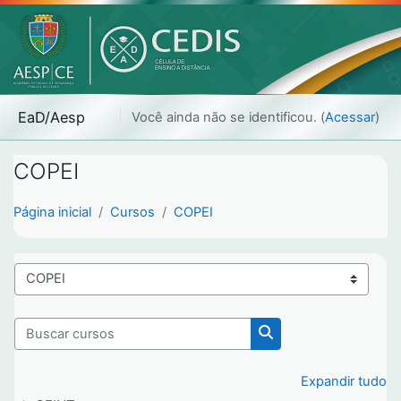
Ir para o conteúdo principal
EaD/Aesp
Você ainda não se identificou. (
Acessar
)
COPEI
Página inicial
Cursos
COPEI
Categorias de Cursos
Buscar cursos
Buscar cursos
Expandir tudo