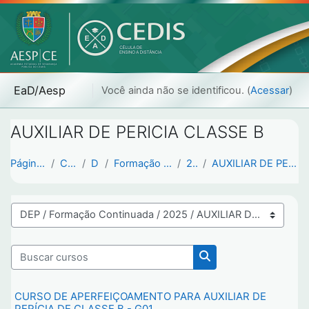
Ir para o conteúdo principal
EaD/Aesp
Você ainda não se identificou. (
Acessar
)
AUXILIAR DE PERICIA CLASSE B
Página inicial
Cursos
DEP
Formação Continuada
2025
AUXILIAR DE PERICIA CLASSE B
Categorias de Cursos
Buscar cursos
Buscar cursos
CURSO DE APERFEIÇOAMENTO PARA AUXILIAR DE
PERÍCIA DE CLASSE B - G01